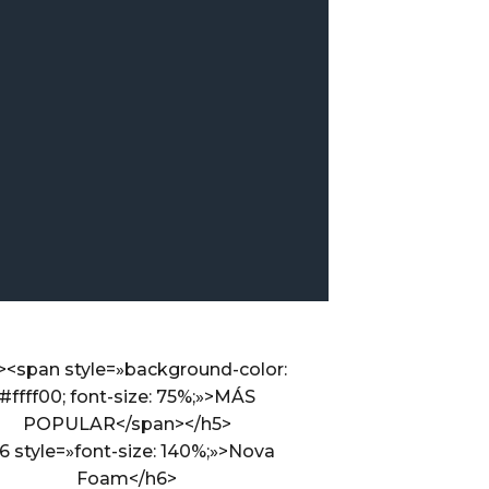
><span style=»background-color:
#ffff00; font-size: 75%;»>MÁS
POPULAR</span></h5>
6 style=»font-size: 140%;»>Nova
Foam</h6>