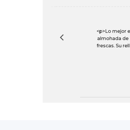
brinda
<p>Lo mejor e
sensación
almohada de P
nte a los
frescas. Su re
 manera
to de 90
ineación
ra, lo que
.</p>