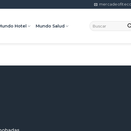
mercadeofitec
Search
Mundo Hotel
Mundo Salud
for:
lmohadas