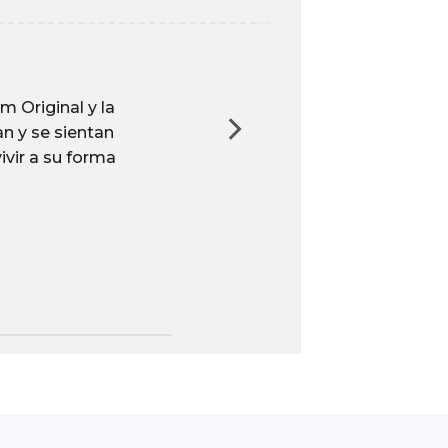
 Original y la
<p>¡Lim
n y se sientan
son lava
ivir a su forma
La almo
puede l