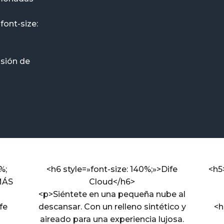
font-size:
isión de
%;
<h6 style=»font-size: 140%;»>Dife
<h5
MÁS
Cloud</h6>
<p>Siéntete en una pequeña nube al
fe
descansar. Con un relleno sintético y
<h
aireado para una experiencia lujosa.