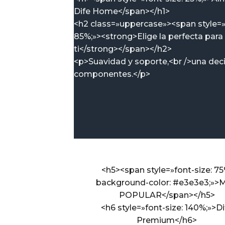
Dife Home</span></h1>
<h2 class=»uppercase»><span style=»
85%;»><strong>Elige la perfecta para
ti</strong></span></h2>
<p>Suavidad y soporte,<br />una dec
componentes.</p>
<h5><span style=»font-size: 75
background-color: #e3e3e3;»>
POPULAR</span></h5>
<h6 style=»font-size: 140%;»>Di
Premium</h6>