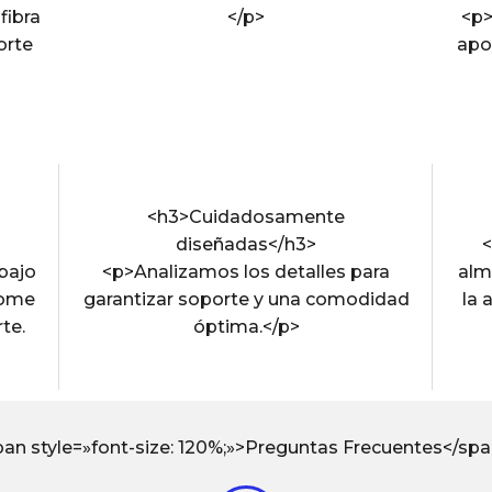
fibra
</p>
<p
orte
apoy
<h3>Cuidadosamente
diseñadas</h3>
<
bajo
<p>Analizamos los detalles para
alm
Home
garantizar soporte y una comodidad
la
te.
óptima.</p>
<span style=»font-size: 120%;»>Preguntas Frecuentes</sp