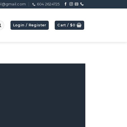
ol@gmail.com
604 2624725
Login / Register
Cart /
$
0