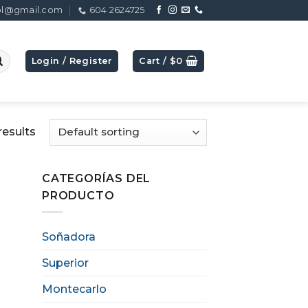
ol@gmail.com
604 2624725
Login / Register
Cart /
$
0
results
CATEGORÍAS DEL
PRODUCTO
Soñadora
Superior
Montecarlo