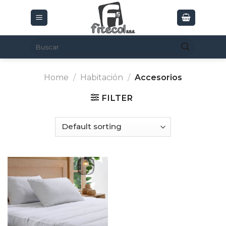
Skip
to
content
Search
for:
Home
/
Habitación
/
Accesorios
FILTER