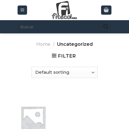
Skip
to
content
Search
for:
Home
/
Uncategorized
FILTER