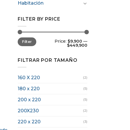
Habitación
FILTER BY PRICE
Price:
$9,900
—
Filter
$449,900
FILTRAR POR TAMAÑO
160 X 220
(2)
180 x 220
(5)
200 x 220
(5)
200X230
(2)
220 x 220
(3)