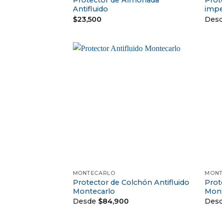
Protector de Almohada
Prot
Antifluido
imp
$
23,500
Des
+
+
MONTECARLO
MONT
Protector de Colchón Antifluido
Prot
Montecarlo
Mont
Desde
$
84,900
Des