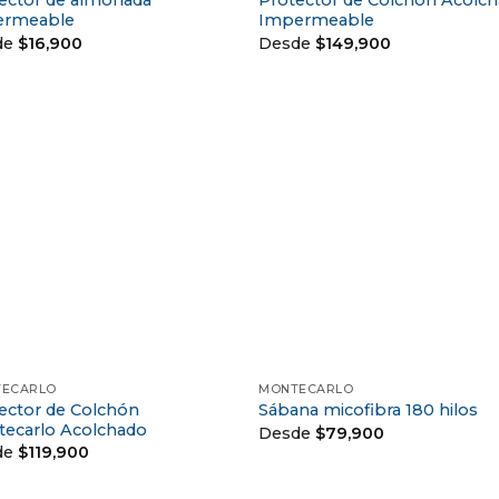
ector de almohada
Protector de Colchón Acolc
ermeable
Impermeable
de
$
16,900
Desde
$
149,900
+
ECARLO
MONTECARLO
ector de Colchón
Sábana micofibra 180 hilos
ecarlo Acolchado
Desde
$
79,900
de
$
119,900