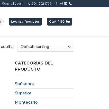
ol@gmail.com
604 2624725
Login / Register
Cart /
$
0
results
CATEGORÍAS DEL
PRODUCTO
Soñadora
Superior
Montecarlo