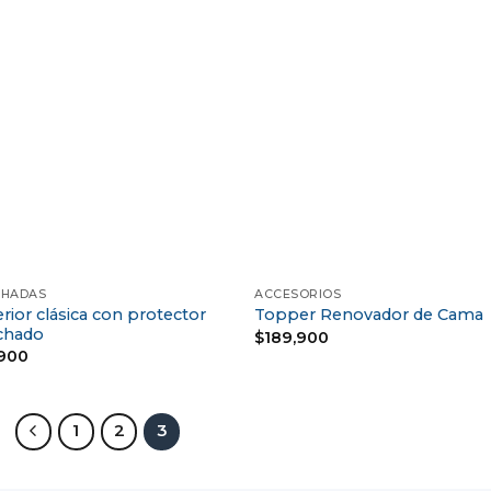
+
HADAS
ACCESORIOS
rior clásica con protector
Topper Renovador de Cama
chado
$
189,900
,900
1
2
3